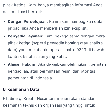
pihak ketiga. Kami hanya membagikan informasi Anda
dalam situasi berikut:
Dengan Persetujuan:
Kami akan membagikan data
pribadi jika Anda memberikan izin eksplisit.
Penyedia Layanan:
Kami bekerja sama dengan mitra
pihak ketiga (seperti penyedia hosting atau analisis
data) yang membantu operasional ks0303 di bawah
kontrak kerahasiaan yang ketat.
Alasan Hukum:
Jika diwajibkan oleh hukum, perintah
pengadilan, atau permintaan resmi dari otoritas
pemerintah di Indonesia.
6. Keamanan Data
PT. Sinergi Kreatif Nusantara menerapkan standar
keamanan teknis dan organisasi yang tinggi untuk