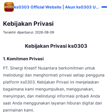
ks0303 Official Website | Akun ks0303 Unduh Mudah 💎
Kebijakan Privasi
Terakhir diperbarui: 2026-08-09
Kebijakan Privasi ks0303
1. Komitmen Privasi
PT. Sinergi Kreatif Nusantara berkomitmen untuk
melindungi dan menghormati privasi setiap pengguna
platform ks0303. Kebijakan Privasi ini menjelaskan
bagaimana kami mengumpulkan, menggunakan,
menyimpan, dan melindungi informasi pribadi Anda
saat Anda menggunakan layanan hiburan digital dan
permainan kami.